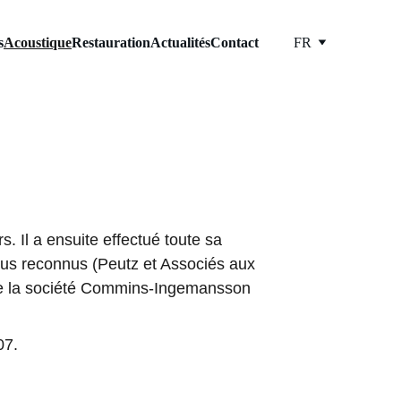
s
Acoustique
Restauration
Actualités
Contact
FR
 Il a ensuite effectué toute sa 
lus reconnus (Peutz et Associés aux 
de la société Commins-Ingemansson 
07.