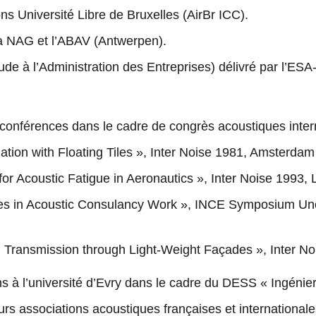
ns Université Libre de Bruxelles (AirBr ICC).
a NAG et l’ABAV (Antwerpen).
de à l’Administration des Entreprises) délivré par l’ES
nférences dans le cadre de congrès acoustiques intern
tion with Floating Tiles », Inter Noise 1981, Amsterda
s for Acoustic Fatigue in Aeronautics », Inter Noise 1993
ies in Acoustic Consulancy Work », INCE Symposium Unce
g Transmission through Light-Weight Façades », Inter N
s à l’université d’Evry dans le cadre du DESS « Ingénier
s associations acoustiques françaises et internationale