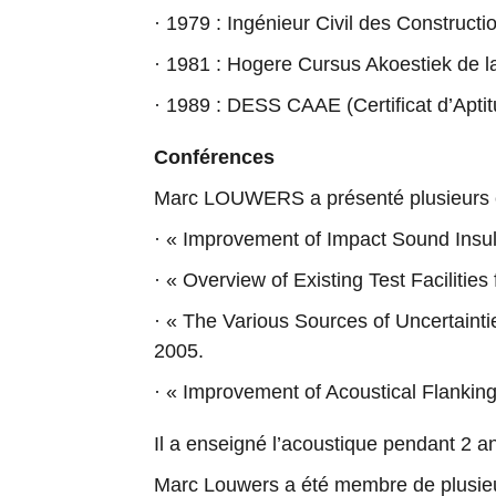
· 
1979 : Ingénieur Civil des Constructio
· 
1981 : Hogere Cursus Akoestiek de l
· 
1989 : DESS CAAE (Certificat d’Aptitu
Conférences
Marc LOUWERS a présenté plusieurs co
· 
« Improvement of Impact Sound Insula
· 
« Overview of Existing Test Facilitie
· 
« The Various Sources of Uncertaint
2005.
· 
« Improvement of Acoustical Flankin
Il a enseigné l’acoustique pendant 2 an
Marc Louwers a été membre de plusieur